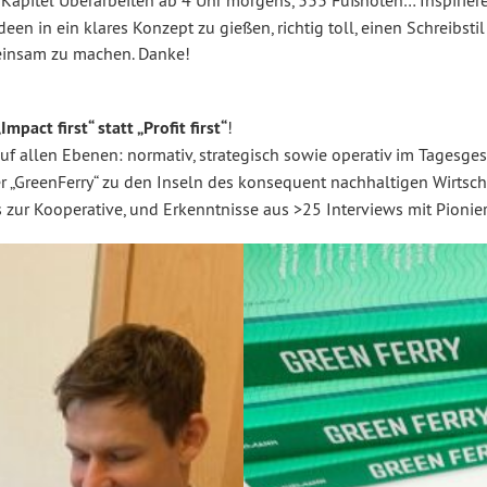
 Kapitel Überarbeiten ab 4 Uhr morgens, 333 Fußnoten… Inspirier
n in ein klares Konzept zu gießen, richtig toll, einen Schreibstil
meinsam zu machen. Danke!
„Impact first“ statt „Profit first“
!
uf allen Ebenen: normativ, strategisch sowie operativ im Tagesges
r „GreenFerry“ zu den Inseln des konsequent nachhaltigen Wirtsc
 zur Kooperative, und Erkenntnisse aus >25 Interviews mit Pionie