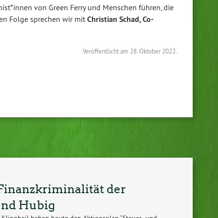
ist*innen von Green Ferry und Menschen führen, die
ten Folge sprechen wir mit
Christian Schad, Co-
Veröffentlicht am
28. Oktober 2022.
inanzkriminalität der
und Hubig
s Klingbeil haben heute den Aktionsplan “Steuer- und