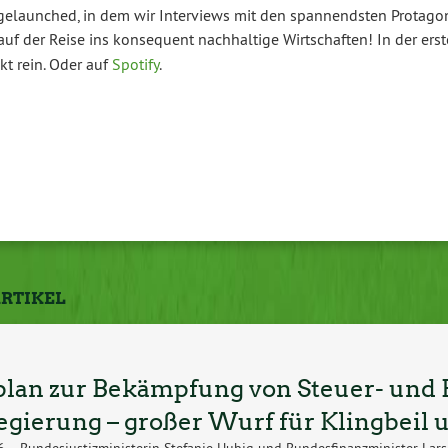
elaunched, in dem wir Interviews mit den spannendsten Protagon
uf der Reise ins konsequent nachhaltige Wirtschaften! In der ers
kt rein. Oder auf
Spotify
.
ARTIKEL
lan zur Bekämpfung von Steuer- und F
gierung – großer Wurf für Klingbeil 
26 – Bundesjustizministerin Stefanie Hubig und Bundesfinanzminister Lar