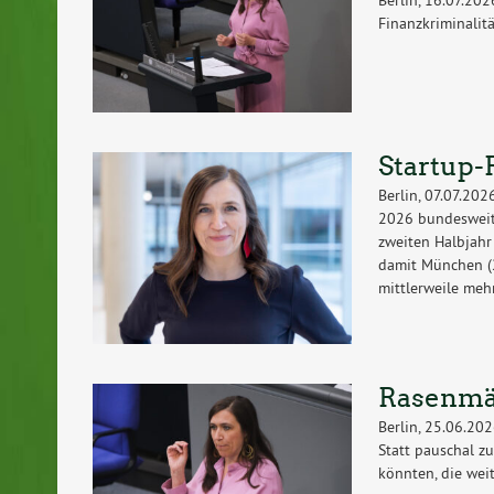
Finanzkriminalit
Startup
Berlin, 07.07.20
2026 bundesweit
zweiten Halbjah
damit München (2
mittlerweile mehr
Rasenmä
Berlin, 25.06.20
Statt pauschal z
könnten, die weit