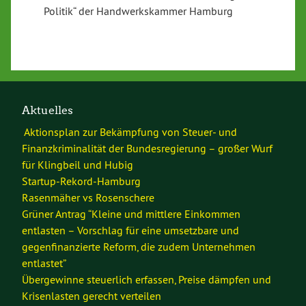
Politik“ der Handwerkskammer Hamburg
Aktuelles
Aktionsplan zur Bekämpfung von Steuer- und
Finanzkriminalität der Bundesregierung – großer Wurf
für Klingbeil und Hubig
Startup-Rekord-Hamburg
Rasenmäher vs Rosenschere
Grüner Antrag “Kleine und mittlere Einkommen
entlasten – Vorschlag für eine umsetzbare und
gegenfinanzierte Reform, die zudem Unternehmen
entlastet”
Übergewinne steuerlich erfassen, Preise dämpfen und
Krisenlasten gerecht verteilen