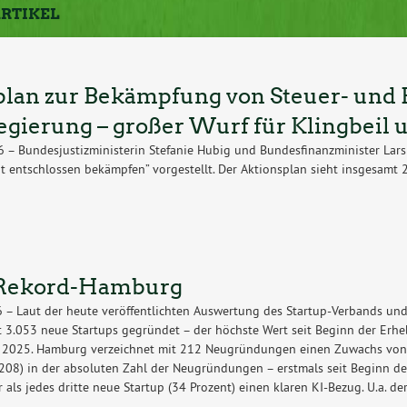
ARTIKEL
lan zur Bekämpfung von Steuer- und F
gierung – großer Wurf für Klingbeil 
26 – Bundesjustizministerin Stefanie Hubig und Bundesfinanzminister Lar
ät entschlossen bekämpfen” vorgestellt. Der Aktionsplan sieht insgesam
-Rekord-Hamburg
26 – Laut der heute veröffentlichten Auswertung des Startup-Verbands un
 3.053 neue Startups gegründet – der höchste Wert seit Beginn der Er
r 2025. Hamburg verzeichnet mit 212 Neugründungen einen Zuwachs von
08) in der absoluten Zahl der Neugründungen – erstmals seit Beginn de
 als jedes dritte neue Startup (34 Prozent) einen klaren KI-Bezug. U.a. der