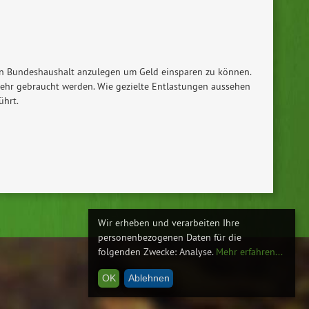
den Bundeshaushalt anzulegen um Geld einsparen zu können.
 mehr gebraucht werden. Wie gezielte Entlastungen aussehen
ührt.
Wir erheben und verarbeiten Ihre
personenbezogenen Daten für die
folgenden Zwecke:
Analyse
.
Mehr erfahren...
OK
Ablehnen