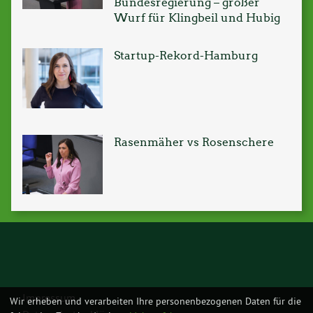
Bundesregierung – großer
Wurf für Klingbeil und Hubig
Startup-Rekord-Hamburg
Rasenmäher vs Rosenschere
Impressum
Wir erheben und verarbeiten Ihre personenbezogenen Daten für die